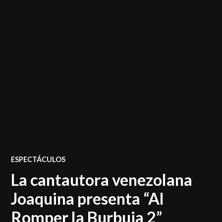
POSTED
ESPECTÁCULOS
IN
La cantautora venezolana
Joaquina presenta “Al
Romper la Burbuja 2”