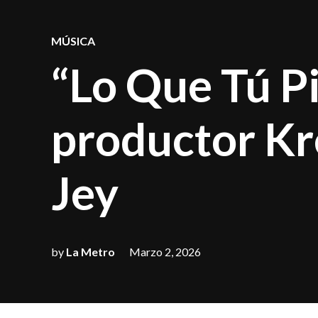
POSTED
MÚSICA
IN
“Lo Que Tú Pi
productor Kr
Jey
by
La Metro
Marzo 2, 2026