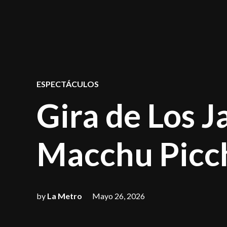
POSTED
ESPECTÁCULOS
IN
Gira de Los J
Macchu Picch
by
La Metro
Mayo 26, 2026