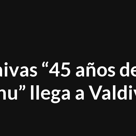
aivas “45 años d
u” llega a Valdi