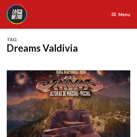
Skip
to
Menu
La
content
Metro
FM
TAG:
Dreams Valdivia