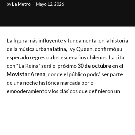
by
La Metro
Mayo 12, 2026
La figura más influyente y fundamental en la historia
de la música urbana latina, Ivy Queen, confirmó su
esperado regreso a los escenarios chilenos. La cita
con “La Reina” será el próximo
30 de octubre
en el
Movistar Arena
, donde el público podrá ser parte
de una noche histórica marcada por el
empoderamiento y los clásicos que definieron un
género.
Bajo la producción de Iguana, esta visita forma
parte de su gira por el Cono Sur
, que también
incluye una presentación en Argentina y Perú en el