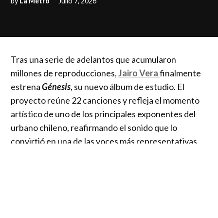
by
La Metro
Julio 7, 2026
Tras una serie de adelantos que acumularon
millones de reproducciones,
Jairo Vera
finalmente
estrena
Génesis
, su nuevo álbum de estudio. El
proyecto reúne 22 canciones y refleja el momento
artístico de uno de los principales exponentes del
urbano chileno, reafirmando el sonido que lo
convirtió en una de las voces más representativas
del mambo.
El lanzamiento llega después de un año
especialmente significativo para el artista,
marcado por cuatro presentaciones con entradas