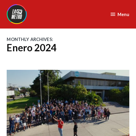
Skip
to
Menu
La
content
Metro
FM
MONTHLY ARCHIVES:
Enero 2024