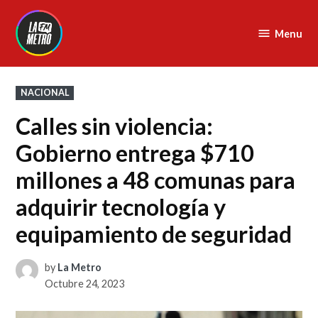
Skip
to
Menu
La
content
Metro
FM
POSTED
NACIONAL
IN
Calles sin violencia:
Gobierno entrega $710
millones a 48 comunas para
adquirir tecnología y
equipamiento de seguridad
by
La Metro
Octubre 24, 2023