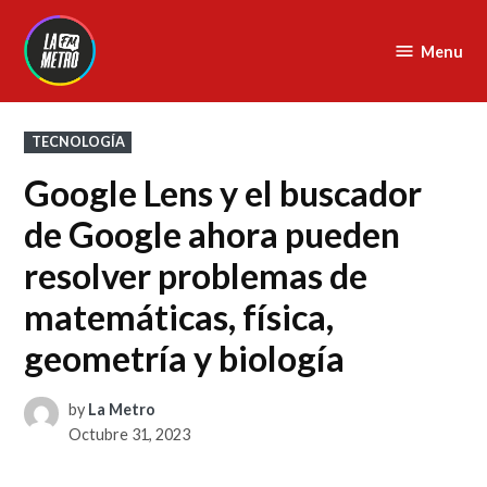
Skip
to
Menu
La
content
Metro
FM
POSTED
TECNOLOGÍA
IN
Google Lens y el buscador
de Google ahora pueden
resolver problemas de
matemáticas, física,
geometría y biología
by
La Metro
Octubre 31, 2023