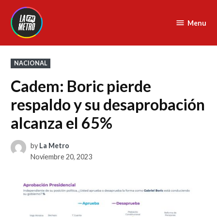
Skip
to
Menu
La
content
Metro
FM
POSTED
NACIONAL
IN
Cadem: Boric pierde
respaldo y su desaprobación
alcanza el 65%
by
La Metro
Noviembre 20, 2023