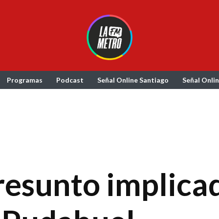
Programas
Podcast
Señal Online Santiago
Señal Onli
resunto implica