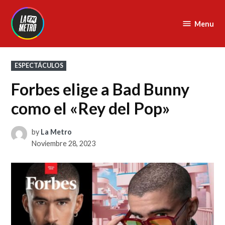
Skip
to
Menu
La
content
Metro
FM
POSTED
ESPECTÁCULOS
IN
Forbes elige a Bad Bunny
como el «Rey del Pop»
by
La Metro
Noviembre 28, 2023