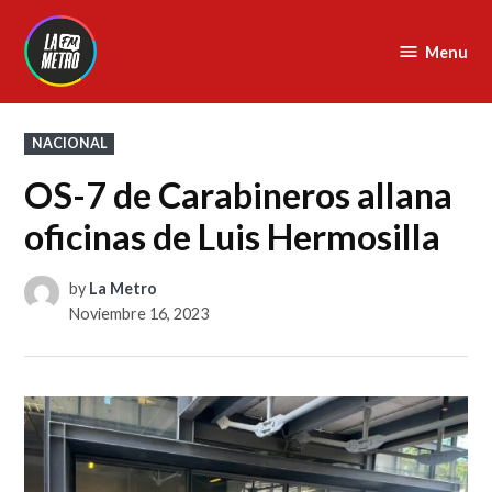
Skip
to
Menu
La
content
Metro
FM
POSTED
NACIONAL
IN
OS-7 de Carabineros allana
oficinas de Luis Hermosilla
by
La Metro
Noviembre 16, 2023