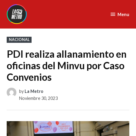
Skip
to
Menu
La
content
Metro
FM
POSTED
NACIONAL
IN
PDI realiza allanamiento en
oficinas del Minvu por Caso
Convenios
by
La Metro
Noviembre 30, 2023