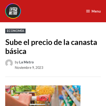
Skip
to
Menu
La
content
Metro
FM
POSTED
ECONOMÍA
IN
Sube el precio de la canasta
básica
by
La Metro
Noviembre 9, 2023