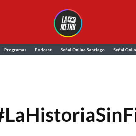
Programas
Podcast
Señal Online Santiago
Señal Onli
#LaHistoriaSinF