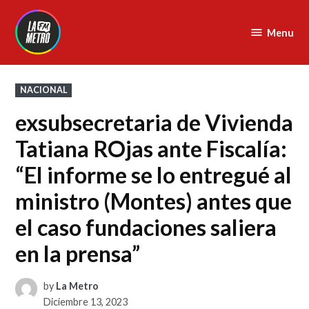
Skip
to
Menu
La
content
Metro
FM
POSTED
NACIONAL
IN
exsubsecretaria de Vivienda
Tatiana ROjas ante Fiscalía:
“El informe se lo entregué al
ministro (Montes) antes que
el caso fundaciones saliera
en la prensa”
by
La Metro
Diciembre 13, 2023