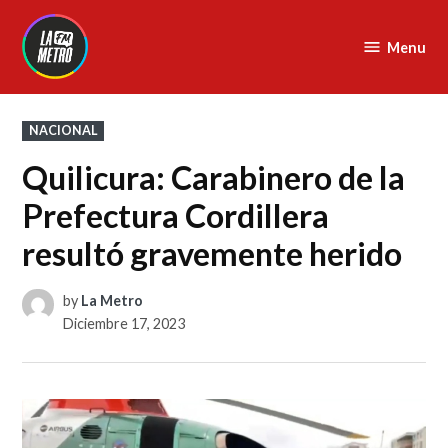
Skip
to
Menu
La
content
Metro
FM
POSTED
NACIONAL
IN
Quilicura: Carabinero de la
Prefectura Cordillera
resultó gravemente herido
by
La Metro
Diciembre 17, 2023